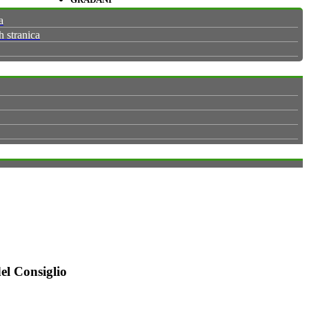
a
h stranica
el Consiglio