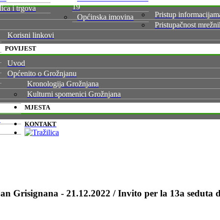
19
lica i trgova
Pristup informacijam
Općinska imovina
Pristupačnost mrežni
Korisni linkovi
POVIJEST
Uvod
Općenito o Grožnjanu
Kronologija Grožnjana
Kulturni spomenici Grožnjana
MJESTA
a
KONTAKT
n Grisignana - 21.12.2022 / Invito per la 13a seduta d