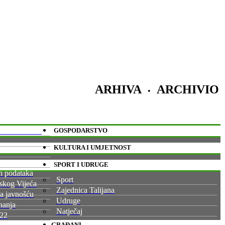
ARHIVA
ARCHIVIO
•
će i Načelnik
GOSPODARSTVO
KULTURA I UMJETNOST
SPORT I UDRUGE
ih podataka
Sport
skog Vijeća
Zajednica Talijana
sa javnošću
Udruge
nanja
Natječaj
022
GRAĐANI