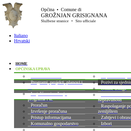
Općina • Comune di
GROŽNJAN GRISIGNANA
Službene stranice • Sito ufficiale
Italiano
Hrvatski
HOME
OPĆINSKA UPRAVA
Službene novine
Zapisnici sa sje
Programi, projekti, planovi i
Pozivi za sjedni
sl.
Online usluge
Izvješće o izvršenju
Osoba zadužena
programa i sl.
nepravilnosti
Proračun
Raspolaganje po
Izvršenje proračuna
zemljištem
Pristup informacijama
Zahtjevi i obrasc
Komunalno gospodarstvo
Izbori
Komunalna infrastruktura
Zakoni i praviln