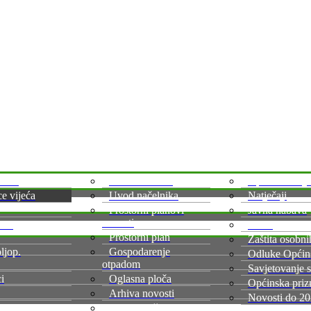
dnica
Akti načelnika
Općinsko Vije
ce vijeća
Uvod načelnika
Natječaji
Prostorni planovi
Javna nabava
novosti
 za
Statut
Prostorni plan
Zaštita osobn
ljop.
Gospodarenje
Odluke Općin
otpadom
Savjetovanje 
i
Oglasna ploča
Općinska priz
Arhiva novosti
Novosti do 2
ici
Civilna zaštita / Covid-