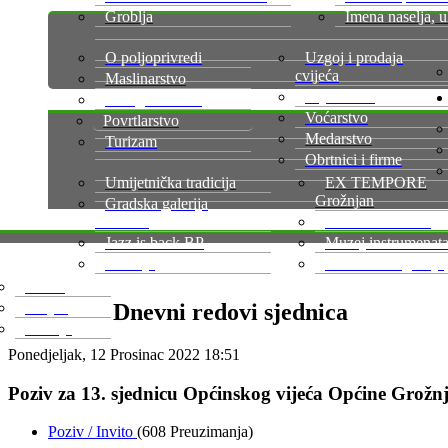
Groblja
Imena naselja, u
O poljoprivredi
Uzgoj i prodaja
cvijeća
Maslinarstvo
Gljivarstvo
Vinogradarstvo
Voćarstvo
Povrtlarstvo
Medarstvo
Turizam
Obrtnici i firme
Umijetnička tradicija
EX TEMPORE
Grožnjan
Gradska galerija
Fonticus
Arheološki muzej
Jazz is back BP
Muzej instrumenat
Galerije
Kalendar događaja
Šterna
Dnevni redovi sjednica
Vrnjak
Završje
Ponedjeljak, 12 Prosinac 2022 18:51
Poziv za 13. sjednicu Općinskog vijeća Općine Grožnja
Poziv / Invito
(608 Preuzimanja)