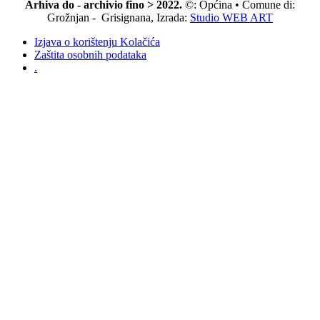
Arhiva do - archivio fino > 2022.
©: Općina • Comune di:
Grožnjan - Grisignana, Izrada:
Studio WEB ART
Izjava o korištenju Kolačića
Zaštita osobnih podataka
.