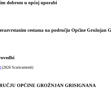
nim dobrom u općoj uporabi
nerazvrstanim cestama na području Općine Grožnjan G
rovedbi
df
(2826 Scaricamenti)
DRUČJU OPĆINE GROŽNJAN GRISIGNANA