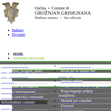
Općina • Comune di
GROŽNJAN GRISIGNANA
Službene stranice • Sito ufficiale
Italiano
Hrvatski
HOME
AMMINISTRAZIONE
Gazzetta ufficiale
Verbali delle sedute
Programmi, progetti, piani
Inviti per le sedute del
Consiglio
Progetti realizzati
Servizi online
Bilancio
Responsabile delle irregolarita'
Esecuzione del bilancio
Raspolaganje poljop.
Accesso informazioni
zemljištem
Sistema (attività) comunale
Moduli per cittadini
Infrastruttura comune
Elezioni
Groblja