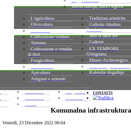
Leggi e norme
Imena naselja, ulica i trgova
L'agricoltura
Tradizioni artistiche
Olivicoltura
Galleria cittadina
Fonticus
Viticoltura
Jazz is back BP
Coltivazione verdure
Gallerie
Turismo
EX TEMPORE
Coltivazione e vendita
Grisignana
di fiori
Museo Archeologico
Fungicoltura
Museo degli strumenti
Frutticoltura
Kalendar događaja
Apicultura
Artigiani e aziende
a
Martincici
Vergnacco
CONTATTI
n
Parenzana
Piemonte
Sterna
Komunalna infrastruktur
Venerdì, 23 Dicembre 2022 06:04