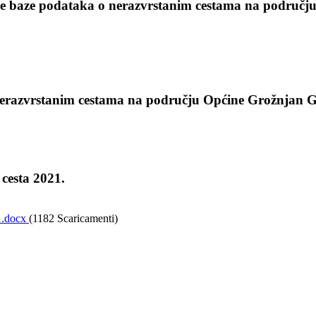
 baze podataka o nerazvrstanim cestama na područj
nerazvrstanim cestama na području Općine Grožnjan G
cesta 2021.
21.docx
(1182 Scaricamenti)