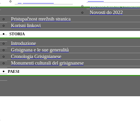
Općinska imovina
Riconoscimenti comunali
Novosti do 2022
Pristupačnost mrežnih stranica
Korisni linkovi
STORIA
Introduzione
Grisignana e le sue generalità
Cronologia Grisignianese
Monumenti culturali del grisignanese
PAESI
a