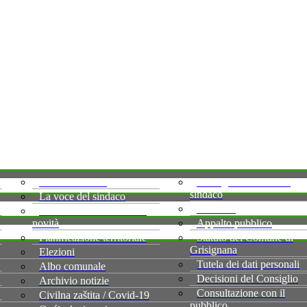
Atti del sindaco
Consiglio comunale e
sindaco
La voce del sindaco
Concorsi
Pianificazione territoriale
novità
Appalto pubblico
Pianificazione territoriale
Statuto del Comune di
Grisignana
Elezioni
Tutela dei dati personali
Albo comunale
Decisioni del Consiglio
Archivio notizie
Consultazione con il
Civilna zaštita / Covid-19
pubblico