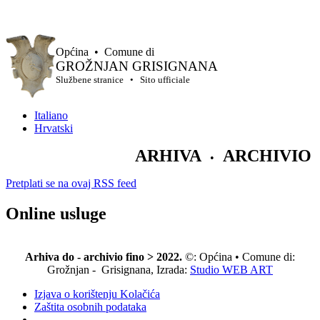
Općina • Comune di
GROŽNJAN GRISIGNANA
Službene stranice • Sito ufficiale
Italiano
Hrvatski
ARHIVA
ARCHIVIO
•
Pretplati se na ovaj RSS feed
Online usluge
Arhiva do - archivio fino > 2022.
©: Općina • Comune di:
Grožnjan - Grisignana, Izrada:
Studio WEB ART
Izjava o korištenju Kolačića
Zaštita osobnih podataka
.